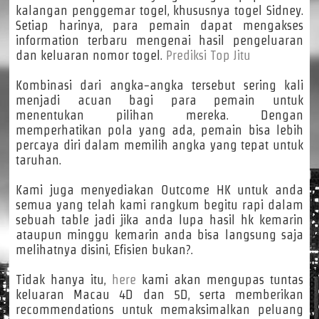
kalangan penggemar togel, khususnya togel Sidney.
Setiap harinya, para pemain dapat mengakses
information terbaru mengenai hasil pengeluaran
dan keluaran nomor togel.
Prediksi Top Jitu
Kombinasi dari angka-angka tersebut sering kali
menjadi acuan bagi para pemain untuk
menentukan pilihan mereka. Dengan
memperhatikan pola yang ada, pemain bisa lebih
percaya diri dalam memilih angka yang tepat untuk
taruhan.
Kami juga menyediakan Outcome HK untuk anda
semua yang telah kami rangkum begitu rapi dalam
sebuah table jadi jika anda lupa hasil hk kemarin
ataupun minggu kemarin anda bisa langsung saja
melihatnya disini, Efisien bukan?.
Tidak hanya itu,
here
kami akan mengupas tuntas
keluaran Macau 4D dan 5D, serta memberikan
recommendations untuk memaksimalkan peluang