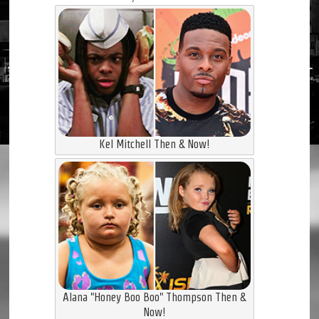
Kel Mitchell Then & Now!
Alana "Honey Boo Boo" Thompson Then &
Now!