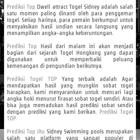
Prediksi Top
Dwell attract Togel Sidney adalah salah
satu momen paling dinanti oleh para penggemar
togel. Setiap harinya, para pemain berkumpul untuk
menyaksikan hasil undian secara langsung yang
menampilkan angka-angka keberuntungan.
Prediksi Top
Hasil dari malam ini akan menjadi
bagian dari sejarah Togel Hongkong yang dapat
digunakan untuk memperbaiki peluang
kemenangan di pengundian berikutnya.
Prediksi Togel TOP
Yang terbaik adalah Agar
mendapatkan hasil yang mungkin sobat togel
harapkan, kami menyarankan untuk mencari lagi
angka hoki menurut firasat sobat togel sendiri. Atau
bisa juga memadukan hasil prediksi sobat sendiri
dengan prediksi yang kami berikan.
Prediksi Togel
TOP
Prediksi Top Jitu
Sidney Swimming pools merupakan
salah satu platform yang sangat populer di