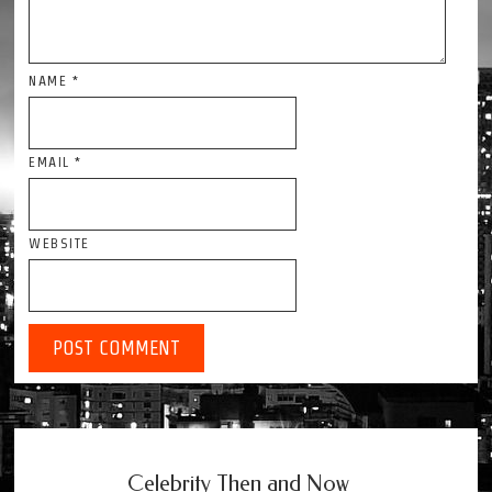
NAME
*
EMAIL
*
WEBSITE
Celebrity Then and Now