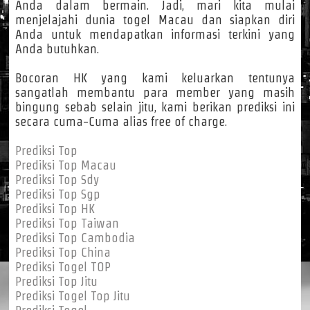
Anda dalam bermain. Jadi, mari kita mulai
menjelajahi dunia togel Macau dan siapkan diri
Anda untuk mendapatkan informasi terkini yang
Anda butuhkan.
Bocoran HK yang kami keluarkan tentunya
sangatlah membantu para member yang masih
bingung sebab selain jitu, kami berikan prediksi ini
secara cuma-Cuma alias free of charge.
Prediksi Top
Prediksi Top Macau
Prediksi Top Sdy
Prediksi Top Sgp
Prediksi Top HK
Prediksi Top Taiwan
Prediksi Top Cambodia
Prediksi Top China
Prediksi Togel TOP
Prediksi Top Jitu
Prediksi Togel Top Jitu